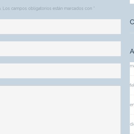
.
Los campos obligatorios están marcados con
*
C
A
m
fe
e
d