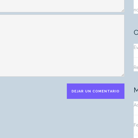
n
C
E
R
M
A
F