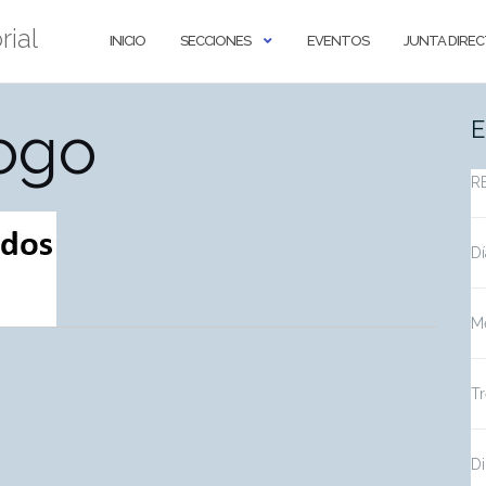
rial
INICIO
SECCIONES
EVENTOS
JUNTA DIREC
ogo
E
R
Dí
Me
Tr
Di