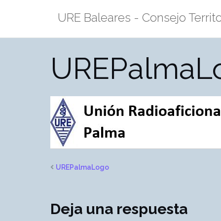
Saltar
URE Baleares - Consejo Territo
al
contenido
UREPalmaL
UREPalmaLogo
Deja una respuesta