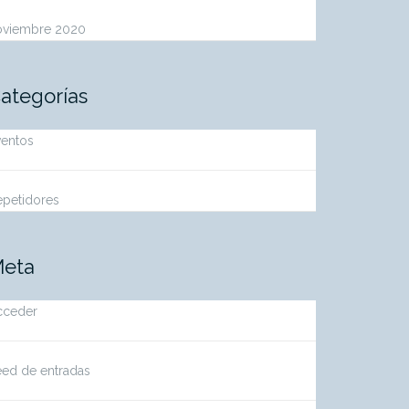
oviembre 2020
ategorías
ventos
epetidores
eta
cceder
eed de entradas