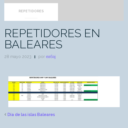
REPETIDORES
REPETIDORES EN
BALEARES
28 mayo 2023
por
ea6aj
Día de las islas Baleares