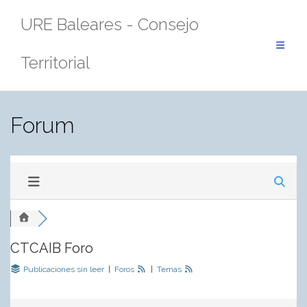
Saltar
URE Baleares - Consejo
al
contenido
Territorial
Forum
CTCAIB Foro
Publicaciones sin leer
|
Foros
|
Temas