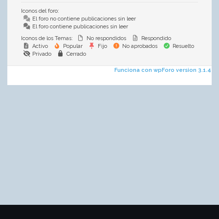
Iconos del foro:
El foro no contiene publicaciones sin leer
El foro contiene publicaciones sin leer
Iconos de los Temas:
No respondidos
Respondido
Activo
Popular
Fijo
No aprobados
Resuelto
Privado
Cerrado
Funciona con wpForo version 3.1.4